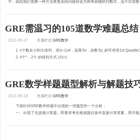
平，因此我们需要一种方法将复杂的问题转化为简单易懂的代数式，这不仅需要考
GRE需温习的105道数学难题总结
2011-05-27
所属栏目:
GRE数学
1. n个数从小到大排列，求(n-1)/4，设商为i，余数为j ,则可求得1st Quartile为：(第
2. 4个*，2个·的排列方式 15(=)
3.5双袜子，同时去2只，刚好配对的概率。
GRE数学样题题型解析与解题技
2011-05-18
所属栏目:
GRE数学
下面针对GRE数学样题中出现的一些题型作一个分析：
一、出现了无选项计算题，即要求考生根据题目条件直接计算答案，而不能
思路的要求更高了，对于有些比较复杂的题目