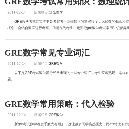
GRE数学考试常用知识：数理统
2011-12-14
所属栏目:
GRE数学
GRE数学考试其实主要是考察考生基础知识的掌握程度，比如数的概念和特
概念，会结合数字进行考察。但是作为考生一定要把gre数学考试常用知识都弄
GRE数学常见专业词汇
2011-12-14
所属栏目:
GRE数学
以下是GRE考试数学部分经常出现的一些专业词汇，考生应该熟记，这样在
题。
复利 compound interest
单利 simple interest
折旧 depreciation
GRE数学常用策略：代入检验
折扣 dis
2011-12-14
所属栏目:
GRE数学
新gre考试数学难度系数大有增加，这让很多同学倍感压力，而ets对改革后