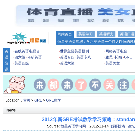
英语学习
英语听力
英语口语
网站首页
恒星英语提醒您：学习英语是一个持之以恒的过程
英
·
在线英语电视台
·
世界主要英语报刊
·
网络英语电台
语
·
四六级
·
考研英语
·
英语专四
·
英语专八
·
雅思
·
托福
·
GRE
资
·
英语四级
·
英语六级
·
英语美文
讯
Location：
首页
>
GRE
>
GRE数学
News
2012年新GRE考试数学学习策略：standard v
Source:
恒星英语学习网
2012-11-14
我要投稿
论坛