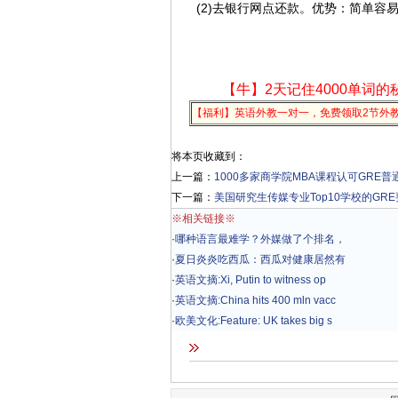
(2)去银行网点还款。优势：简单容易
【牛】2天记住4000单词的
【福利】英语外教一对一，免费领取2节外
将本页收藏到：
上一篇：
1000多家商学院MBA课程认可GRE
下一篇：
美国研究生传媒专业Top10学校的GR
※相关链接※
·
哪种语言最难学？外媒做了个排名，
·
夏日炎炎吃西瓜：西瓜对健康居然有
·
英语文摘:Xi, Putin to witness op
·
英语文摘:China hits 400 mln vacc
·
欧美文化:Feature: UK takes big s