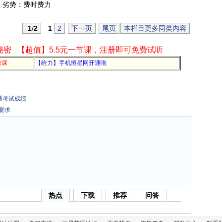
 劣势：费时费力
1
/
2
1
2
下一页
尾页
本栏目更多同类内容
秘密
【超值】5.5元一节课，注册即可免费试听
教课
【给力】手机恒星网开通啦
普通考试成绩
E要求
热点
下载
推荐
问答