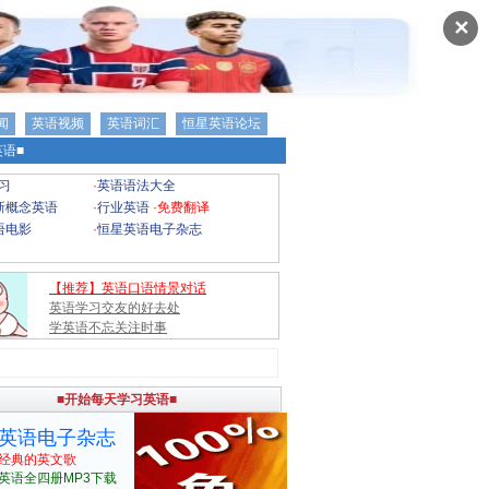
✕
闻
英语视频
英语词汇
恒星英语论坛
语■
习
·
英语语法大全
新概念英语
·
行业英语
·
免费翻译
语电影
·
恒星英语电子杂志
【推荐】英语口语情景对话
英语学习交友的好去处
学英语不忘关注时事
■开始每天学习英语■
英语电子杂志
经典的英文歌
英语全四册MP3下载