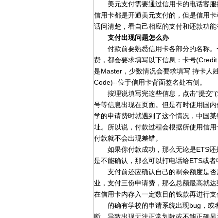
美元支付需要通过信用卡的电话客服提
信用卡都是开通美元支付的，但是信用卡
话问清楚，看自己相应的支付和还款功能
支付出现问题怎么办
付款前要熟悉信用卡各部分的名称。一般
费，都会要求填写以下信息：卡号(Credit Car
是Master，少数情况会要求填写 持卡人姓名(Ca
Code)--位于信用卡背面签名处右侧。
按理说填写完这些信息，点击"提交"(Su
号等信息出现在页面。但是有时使用国内
学的申请费时就遇到了这个情况，中国某
址。所以说，付款过程会根据所使用信用
付款就不会出现差错。
如果你付款成功，那么无论是ETS还
是不能确认，那么可以打电话给ETS或
支付前还应确认自己的剩余额度是否足
业，支付三份申请费，那么总额最高就达到
在信用卡内存入一定数目的钱款再进行支
的确有学校的申请系统出现bug，或
断，导致出现无法正常划款或不能正确显