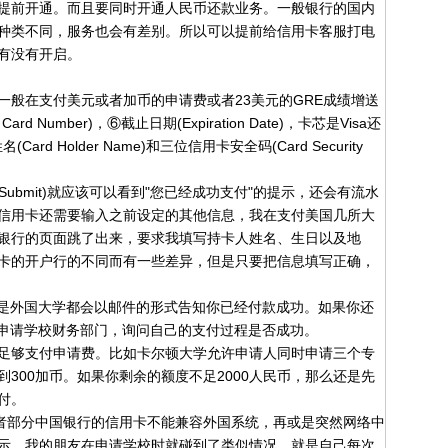
前开通。而且要同时开通人民币还款业务。一般银行的国内
种类不同，服务也会有差别。所以可以提前给信用卡客服打电
有没有开启。
在支付美元或者加币的申请费或者23美元的GRE成绩增送
d Number)，⑥截止日期(Expiration Date)，卡芯是Visa还
rd Holder Name)和三位信用卡安全码(Card Security
bmit)就应该可以看到"您已经成功支付"的提示，还会有流水
信用卡还需要输入之前设定的其他信息，我在支付美国几所大
银行的页面跳了出来，要求我填写持卡人姓名、生日以及地
卡的开户行的不同而有一些差异，但是只要把信息填写正确，
是外国大学都会以邮件的形式告知你已经付款成功。如果你还
者申请学校财务部门，询问自己的支付过程是否成功。
够支付申请费。比如卡尔顿大学允许申请人同时申请三个专
300加币。如果你剩余的额度不足2000人民币，那么还是先
付。
者部分中国银行的信用卡不能兼容外国系统，再或是突然网络中
示。我的朋友在申请学校时就碰到了类似情况，就是自己每次