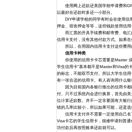
使用网上还款还美国学校申请费和GR
以最好在还款时多还一小部分。
DIY申请学校的同学有时会在使用信用
押金、宿舍押金等等，这些钱款使用信用
而汇票的开具手续费和邮寄费、电汇的
信用卡支付，没有其他付款方式。如果在
所以，在用国内信用卡支付这些费用的
信用卡种类
你使用的信用卡卡芯需要是Master 或者
学生信用卡"基本都不是Master和Vi
的标志，不能双币支付。所以大学生信用
有一张合适的信用卡。有人咨询用什么银
因为目前国内各银行推出的信用卡都能
付。只不过系统内会进行换算，首先由美
位计算还款数。并不一定非要国有大银行
错的几率比较小，所以如果可能，还是选
信用卡支付并不需要一定使用自己名下的信
Visa卡芯的学生信用卡，很难申请到普
功付款后再按照账单还款就可以。