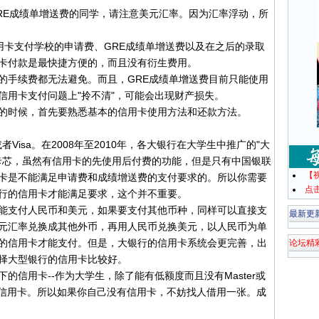
E成绩单增送费的同学，请注意美元汇率。因为汇率浮动，所
卡支付学校的申请费、GRE成绩单增送费以及在之后的录取
卡付款是最快捷方便的，而且没有衍生费用。
手续费都无法避免。而且，GRE成绩单增送费目前只能使用
信用卡支付问题上"拎不清"，可能会出现财产损失。
时候，首先要熟悉基本的信用卡使用方法和还款方法。
Visa。在2008年至2010年，各大银行在大学生中推广的"大
sa的卡芯，虽然有信用卡的先使用后付费的功能，但是只有中国银联
【
卡是不能满足申请费和成绩增送费的支付要求的。所以你需要
点
行的信用卡才能满足要求，这个并不重要。
支付人民币和美元，如果要支付其他币种，同样可以直接支
最新更
元汇率兑换成其他外币，再用人民币兑换美元，以人民币为单
的信用卡才能支付。但是，大银行的信用卡系统会更完善，出
论坛精
择大型银行的信用卡比较好。
用卡--作为大学生，除了能有低额度而且没有Master或
通信用卡。所以如果你自己没有信用卡，不妨找人借用一张。成