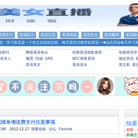
英语学习
英语听力
英语口语
英语阅读
英语作文
英语翻译
英语新
您：学习英语是一个持之以恒的过程，每天坚持才能学好英语-->
■点此开始每天学习英
语报刊
·
网络英语电台
·
经典英语电影推荐
·
初级英语学
语专八
·
雅思
·
托福
·
GRE
·
BEC商务英语
·
疯狂英语
·
·
英语美文
·
英语语法
·
英文歌
·
英
成绩单增送费支付注意事项
恒星
·
习网
2012-12-17
我要投稿
论坛
Favorite
·
好听、
·
新概念