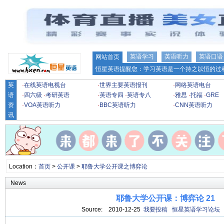
英语学习
英语听力
英语口语
网站首页
恒星英语提醒您：学习英语是一个持之以恒的过程
英
·
在线英语电视台
·
世界主要英语报刊
·
网络英语电台
语
·
四六级
·
考研英语
·
英语专四
·
英语专八
·
雅思
·
托福
·
GRE
资
·
VOA英语听力
·
BBC英语听力
·
CNN英语听力
讯
Location：
首页
>
公开课
>
耶鲁大学公开课之博弈论
News
耶鲁大学公开课：博弈论 21
Source:
2010-12-25
我要投稿
恒星英语学习论坛