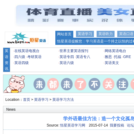
英语学习
英语听力
英语口语
网站首页
恒星英语提醒您：学习英语是一个持之以恒的过程
英
·
在线英语电视台
·
世界主要英语报刊
·
网络英语电台
语
·
四六级
·
考研英语
·
英语专四
·
英语专八
·
雅思
·
托福
·
GRE
资
·
英语四级
·
英语六级
·
英语美文
讯
Location：
首页
>
英语学习
>
英语学习方法
News
学外语最佳方法：造一个文化孤
Source:
恒星英语学习网
2015-07-14
我要投稿
论坛