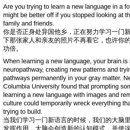
Are you trying to learn a new language in a f
might be better off if you stopped looking at th
family and friends.
你是否正身处异国他乡，正在努力学习一门
下那张家人和亲友的照片不再看它，也许你
功倍。
When learning a new language, your brain is
neuropathway, creating new patterns and tryin
pathways permanently in your gray matter. N
Columbia University found that prompting s
learning a new language with images and rem
culture could temporarily wreck everything th
trying to build.
当我们学习一门新语言的时候，我们的大脑
发挥作用，大脑会创造新的认知模式，并使